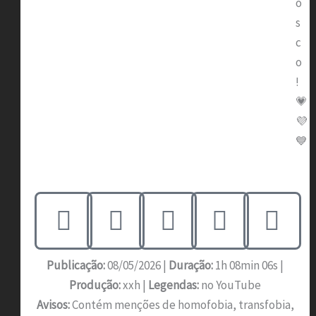
o
s
c
o
!
💗
💜
💙
Publicação:
08/05/2026 |
Duração:
1h 08min 06s |
Produção:
xxh |
Legendas:
no YouTube
Avisos:
Contém menções de homofobia, transfobia,