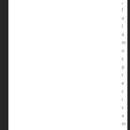
,
f
a
l
a
m
o
s
p
r
e
c
i
s
a
m