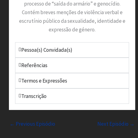
processo de “saída do armário” e genocídio.
Contém breves menções de violência verbal e
escrutínio público da sexualidade, identidade e
expressão de género.
Pessoa(s) Convidada(s)
Referências
Termos e Expressões
Transcrição
←
Previous Episódio
Next Episódio
→