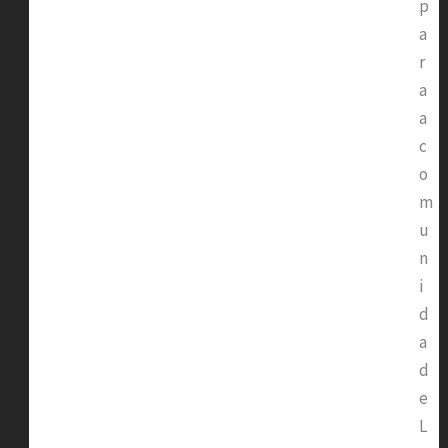
p
a
r
a
a
c
o
m
u
n
i
d
a
d
e
L