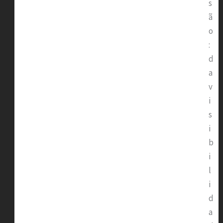
s
ã
o
:
d
a
v
i
s
i
b
i
l
i
d
a