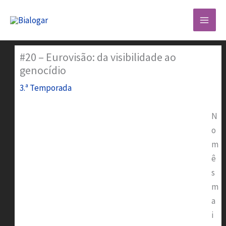
Skip
to
content
#20 – Eurovisão: da visibilidade ao
genocídio
3.ª Temporada
N
o
m
ê
s
m
a
i